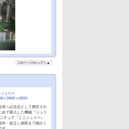
ニジュリー
00
ｘ
D600
ｘ
H550
会長へ記念品として贈呈され
じめて購入した機械『ジュリ
ミニチュア『ミニジュリー』
製作・組立し細部まで細かく
です。