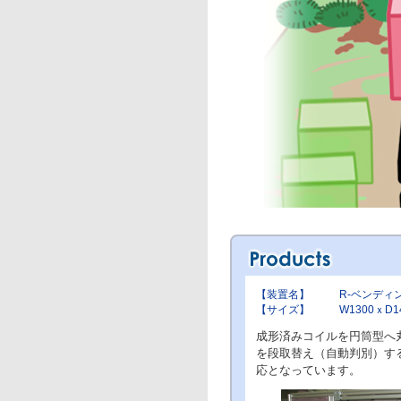
【装置名】
R-ベンディ
【サイズ】
W1300ｘD1
成形済みコイルを円筒型へ
を段取替え（自動判別）す
応となっています。