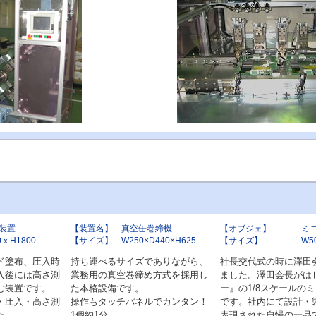
装置
【装置名】
真空缶巻締機
【オブジェ】
ミ
0ｘH1800
【サイズ】
W250×D440×H625
【サイズ】
W5
ド塗布、圧入時
持ち運べるサイズでありながら、
社長交代式の時に澤田
入後には高さ測
業務用の真空巻締め方式を採用し
ました。澤田会長がは
む装置です。
た本格設備です。
ー』の1/8スケールの
・圧入・高さ測
操作もタッチパネルでカンタン！
です。社内にて設計・
た。
1個約1分。
表現された自慢の一品