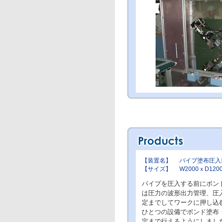
【装置名】
パイプ塗布圧入
【サイズ】
W2000ｘD120
パイプを圧入する前にボン
は圧力の波形出力管理、圧
定までしてワークに押し込
ひとつの設備でボンド塗布
定まで行えるようにしまし