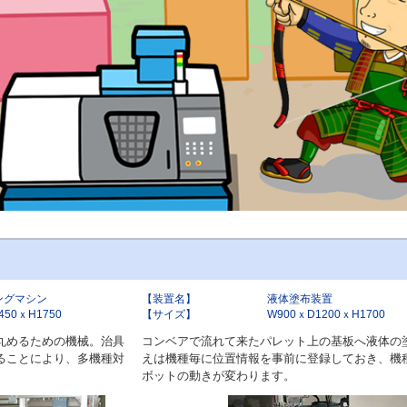
ングマシン
【装置名】
液体塗布装置
450ｘH1750
【サイズ】
W900ｘD1200ｘH1700
丸めるための機械。治具
コンベアで流れて来たパレット上の基板へ液体の
ることにより、多機種対
えは機種毎に位置情報を事前に登録しておき、機
ボットの動きが変わります。